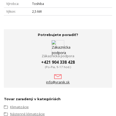
Výrobca
Toshiba
Výkon
2,5 kW
Potrebujete poradiť?
Zákaznícka podpora
+421 904 338 428
(Po-Pia, 9-17 hod.)
info@vranik.sk
Tovar zaradený v kategóriách
Klimatizácie
Nástenné klimatizácie