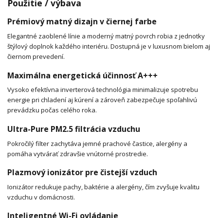
Použitie / výbava
Prémiový matný dizajn v čiernej farbe
Elegantné zaoblené línie a moderný matný povrch robia z jednotky
štýlový doplnok každého interiéru. Dostupná je v luxusnom bielom aj
čiernom prevedení.
Maximálna energetická účinnosť A+++
Vysoko efektívna inverterová technológia minimalizuje spotrebu
energie pri chladení aj kúrení a zároveň zabezpečuje spoľahlivú
prevádzku počas celého roka.
Ultra-Pure PM2.5 filtrácia vzduchu
Pokročilý filter zachytáva jemné prachové častice, alergény a
pomáha vytvárať zdravšie vnútorné prostredie.
Plazmový ionizátor pre čistejší vzduch
Ionizátor redukuje pachy, baktérie a alergény, čím zvyšuje kvalitu
vzduchu v domácnosti.
Inteligentné Wi-Fi ovládanie