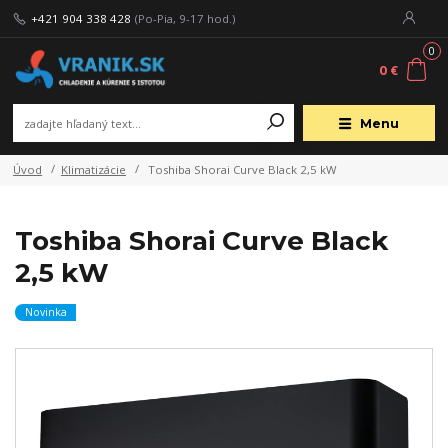
+421 904 338 428
(Po-Pia, 9-17 hod.)
0
0 €
Menu
Úvod
Klimatizácie
Toshiba Shorai Curve Black 2,5 kW
Toshiba Shorai Curve Black
2,5 kW
Novinka