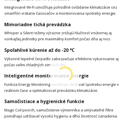
Integrované Wi-Fi umožňuje pohodlné ovládanie klimatizácie cez
smartfón vrátane časovačov a monitorovania spotreby energie.
Mimoriadne tichá prevádzka
Whisper a Silent režimy výrazne znižujú hlučnosť vnútornej aj
vonkajšej jednotky pre maximálny komfort počas dňa aj noci.
Spoľahlivé kúrenie až do -20 °C
Výkonné tepelné čerpadlo zabezpečuje efektívne vykurovanie aj
počas veľmi chladných zimných dní.
Inteligentné monitorovanie energie
Funkcia Energy Monitoring umožňuje sledovať spotrebu energie v
reálnom čase a optimalizovať prevádzku klimatizácie.
Samočistiace a hygienické funkcie
Magic Coil povrch, samočistenie výmenníka a umývateľné filtre
pomáhajú udržiavať vysokú hygienu a dlhú životnosť zariadenia.