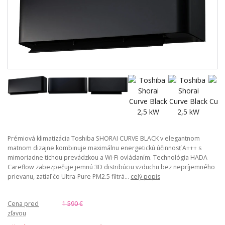
Prémiová klimatizácia Toshiba SHORAI CURVE BLACK v elegantnom
matnom dizajne kombinuje maximálnu energetickú účinnosť A+++ s
mimoriadne tichou prevádzkou a Wi-Fi ovládaním. Technológia HADA
Careflow zabezpečuje jemnú 3D distribúciu vzduchu bez nepríjemného
prievanu, zatiaľ čo Ultra-Pure PM2.5 filtrá...
celý popis
Cena pred
1 590 €
zľavou