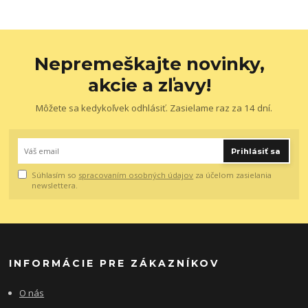
Nepremeškajte novinky,
akcie a zľavy!
Môžete sa kedykoľvek odhlásiť. Zasielame raz za 14 dní.
Prihlásiť sa
Súhlasím so
spracovaním osobných údajov
za účelom zasielania
newslettera.
INFORMÁCIE PRE ZÁKAZNÍKOV
O nás