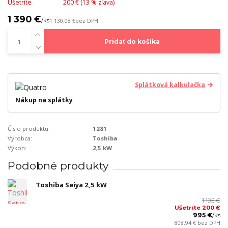
Ušetríte
200 € (
13
% zľava)
1 390 €
/
ks
1 130,08 €
bez DPH
Pridať do košíka
Splátková kalkulačka
Nákup na splátky
Číslo produktu:
1281
Výrobca:
Toshiba
Výkon:
2,5 kW
Podobné produkty
Toshiba Seiya 2,5 kW
1 195 €
Ušetríte 200 €
995 €
/
ks
808,94 €
bez DPH